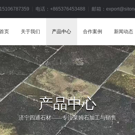
5106787359
电话：+865376453488
邮箱：export@sitong
首页
关于我们
产品中心
合作案例
新闻动态
产品中心
济宁四通石材——专注莱姆石加工与销售